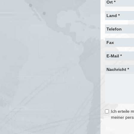
Ort *
Land *
Telefon
Fax
E-Mail *
Nachricht *
Ich erteile 
meiner per