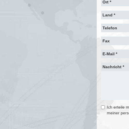
Ort *
Land *
Telefon
Fax
E-Mail *
Nachricht *
Ich erteile 
meiner per