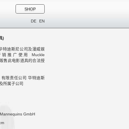
SHOP
DE
EN
具)
华特迪斯尼公司及漫威娱
销推广使用 Muckle
产及贩售此电影道具的合法授
uins 有限责任公司 华特迪斯
及所属子公司
 Mannequins GmbH
cm