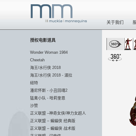
关于我们
授权电影道具
Wonder Woman 1984
Cheetah
海王/水行侠 2018
海王/水行侠 2018 - 湄拉
紐特
潘尼怀斯 - 小丑回魂2
猛禽小队 - 哈莉奎恩
沙赞
正义联盟 –神奇女侠/神力女超人
正义联盟 – 蝙蝠侠 经典版
正义联盟 – 蝙蝠侠 战术版
正义联盟 –闪电侠