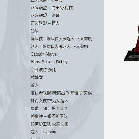
正义联盟 – 海王/水行侠
正义联盟 – 钢骨
正义联盟 – 超人
黑豹
蝙蝠侠 - 蝙蝠侠大战超人-正义黎明
超人 - 蝙蝠侠大战超人-正义黎明
Captain Marvel
Harry Potter - Dobby
哈利波特-多比
黄蜂女
蚁人
复仇者联盟3无限战争-萨诺斯/灭霸
神奇女侠/神力女超人
星爵 – 银河护卫队 2
格鲁特 – 银河护卫队
银河护卫队-火箭浣熊
超人 – classic