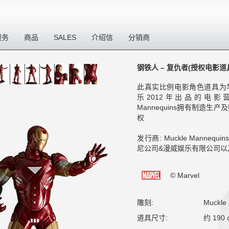
服务
商品
SALES
介绍信
分销商
钢铁人 – 复仇者(授权电影道
此真实比例电影角色道具为
乐2012年出品的电影营
Mannequins拥有制造生
权
发行商: Muckle Manneq
尼公司&漫威娱乐有限公司以
© Marvel
雕刻:
Muckle
道具尺寸:
约 190 