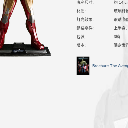
底座尺寸:
约 14 c
材质:
玻璃纤
灯光效果:
眼睛 胸
组装零件:
上半身, 
包装:
3箱
版本:
限定发
Brochure The Aveng