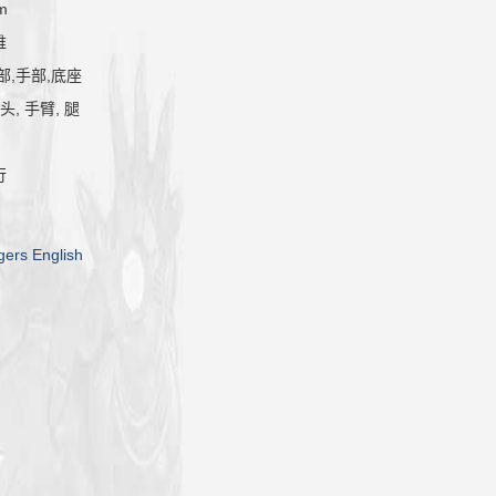
m
维
部,手部,底座
头, 手臂, 腿
行
ers English