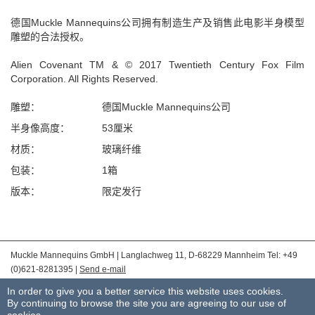
德国Muckle Mannequins公司拥有制造生产及销售此电影半身模型
雕塑的合法授权。
Alien Covenant TM & © 2017 Twentieth Century Fox Film
Corporation. All Rights Reserved.
雕塑：
德国Muckle Mannequins公司
半身像高度：
53厘米
材质：
玻璃纤维
包装：
1箱
版本：
限定发行
Muckle Mannequins GmbH | Langlachweg 11, D-68229 Mannheim Tel: +49
(0)621-8281395 |
Send e-mail
|
版本说明
|
Privacy Policy
|
一般交易条件
In order to give you a better service this website uses cookies.
By continuing to browse the site you are agreeing to our use of